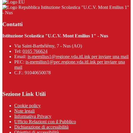
Istituzione Scolastica "U.C.V. Mont Emilius 1"
- Nus
Contatti
Istituzione Scolastica "U.C.V. Mont Emilius 1" - Nus
Via Saint-Barthélémy, 7 - Nus (AO)
Tel:
0165 766624
Email:
is-memilius1@regione.vda.it
Link per inviare una mail
PEC:
is-memilius1@pec.regione.vda.it
Link per inviare una
mail
C.F.: 91040650078
Sezione Link Utili
Cookie policy
Note legali
Informativa Privacy
Ufficio Relazioni con il Pubblico
Dichiarazione di accessibilità
Obiettivi di accessibilità