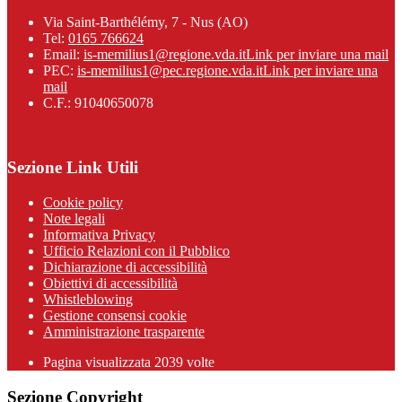
Via Saint-Barthélémy, 7 - Nus (AO)
Tel:
0165 766624
Email:
is-memilius1@regione.vda.it
Link per inviare una mail
PEC:
is-memilius1@pec.regione.vda.it
Link per inviare una
mail
C.F.: 91040650078
Sezione Link Utili
Cookie policy
Note legali
Informativa Privacy
Ufficio Relazioni con il Pubblico
Dichiarazione di accessibilità
Obiettivi di accessibilità
Whistleblowing
Gestione consensi cookie
Amministrazione trasparente
Pagina visualizzata
2039
volte
Sezione Copyright