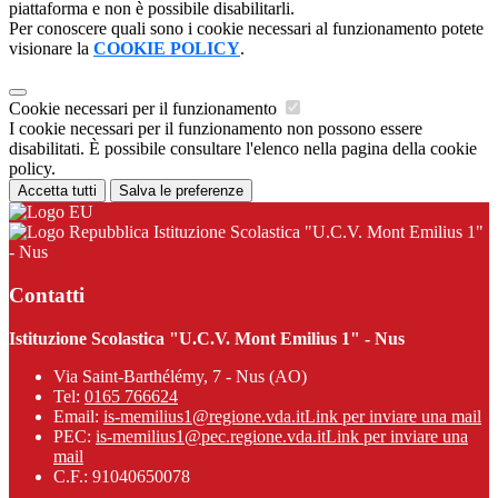
piattaforma e non è possibile disabilitarli.
Per conoscere quali sono i cookie necessari al funzionamento potete
visionare la
COOKIE POLICY
.
Cookie necessari per il funzionamento
I cookie necessari per il funzionamento non possono essere
disabilitati. È possibile consultare l'elenco nella pagina della cookie
policy.
Accetta tutti
Salva le preferenze
Istituzione Scolastica "U.C.V. Mont Emilius 1"
- Nus
Contatti
Istituzione Scolastica "U.C.V. Mont Emilius 1" - Nus
Via Saint-Barthélémy, 7 - Nus (AO)
Tel:
0165 766624
Email:
is-memilius1@regione.vda.it
Link per inviare una mail
PEC:
is-memilius1@pec.regione.vda.it
Link per inviare una
mail
C.F.: 91040650078