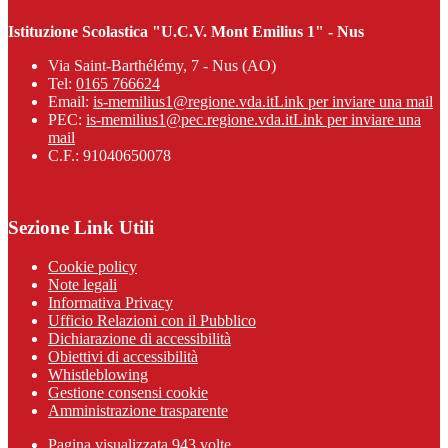
Istituzione Scolastica "U.C.V. Mont Emilius 1" - Nus
Via Saint-Barthélémy, 7 - Nus (AO)
Tel:
0165 766624
Email:
is-memilius1@regione.vda.it
Link per inviare una mail
PEC:
is-memilius1@pec.regione.vda.it
Link per inviare una
mail
C.F.: 91040650078
Sezione Link Utili
Cookie policy
Note legali
Informativa Privacy
Ufficio Relazioni con il Pubblico
Dichiarazione di accessibilità
Obiettivi di accessibilità
Whistleblowing
Gestione consensi cookie
Amministrazione trasparente
Pagina visualizzata
943
volte