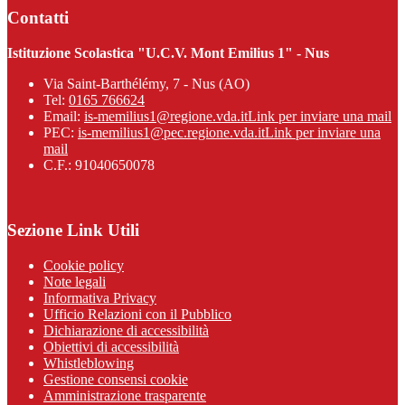
Contatti
Istituzione Scolastica "U.C.V. Mont Emilius 1" - Nus
Via Saint-Barthélémy, 7 - Nus (AO)
Tel:
0165 766624
Email:
is-memilius1@regione.vda.it
Link per inviare una mail
PEC:
is-memilius1@pec.regione.vda.it
Link per inviare una
mail
C.F.: 91040650078
Sezione Link Utili
Cookie policy
Note legali
Informativa Privacy
Ufficio Relazioni con il Pubblico
Dichiarazione di accessibilità
Obiettivi di accessibilità
Whistleblowing
Gestione consensi cookie
Amministrazione trasparente