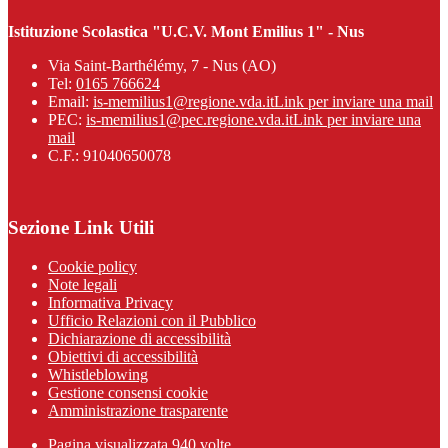
Istituzione Scolastica "U.C.V. Mont Emilius 1" - Nus
Via Saint-Barthélémy, 7 - Nus (AO)
Tel:
0165 766624
Email:
is-memilius1@regione.vda.it
Link per inviare una mail
PEC:
is-memilius1@pec.regione.vda.it
Link per inviare una
mail
C.F.: 91040650078
Sezione Link Utili
Cookie policy
Note legali
Informativa Privacy
Ufficio Relazioni con il Pubblico
Dichiarazione di accessibilità
Obiettivi di accessibilità
Whistleblowing
Gestione consensi cookie
Amministrazione trasparente
Pagina visualizzata
940
volte