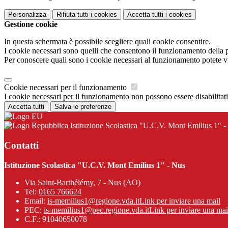
Personalizza
Rifiuta tutti
i cookies
Accetta tutti
i cookies
Gestione cookie
In questa schermata è possibile scegliere quali cookie consentire.
I cookie necessari sono quelli che consentono il funzionamento della pi
Per conoscere quali sono i cookie necessari al funzionamento potete v
Cookie necessari per il funzionamento
I cookie necessari per il funzionamento non possono essere disabilitati.
Accetta tutti
Salva le preferenze
Istituzione Scolastica "U.C.V. Mont Emilius 1" -
Contatti
Istituzione Scolastica "U.C.V. Mont Emilius 1" - Nus
Via Saint-Barthélémy, 7 - Nus (AO)
Tel:
0165 766624
Email:
is-memilius1@regione.vda.it
Link per inviare una mail
PEC:
is-memilius1@pec.regione.vda.it
Link per inviare una mai
C.F.: 91040650078