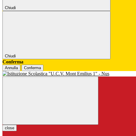
Chiudi
Chiudi
Conferma
Annulla
Conferma
close