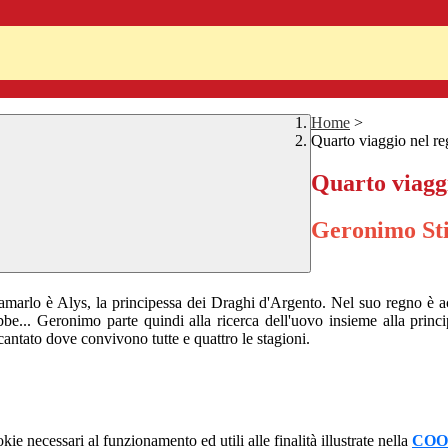
Home
>
Quarto viaggio nel re
Quarto viaggi
Geronimo Sti
iamarlo è Alys, la principessa dei Draghi d'Argento. Nel suo regno è ac
bbe... Geronimo parte quindi alla ricerca dell'uovo insieme alla princ
antato dove convivono tutte e quattro le stagioni.
kie necessari al funzionamento ed utili alle finalità illustrate nella
COO