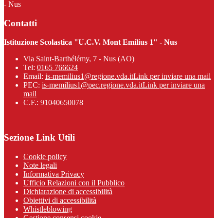
- Nus
Contatti
Istituzione Scolastica "U.C.V. Mont Emilius 1" - Nus
Via Saint-Barthélémy, 7 - Nus (AO)
Tel:
0165 766624
Email:
is-memilius1@regione.vda.it
Link per inviare una mail
PEC:
is-memilius1@pec.regione.vda.it
Link per inviare una
mail
C.F.: 91040650078
Sezione Link Utili
Cookie policy
Note legali
Informativa Privacy
Ufficio Relazioni con il Pubblico
Dichiarazione di accessibilità
Obiettivi di accessibilità
Whistleblowing
Gestione consensi cookie