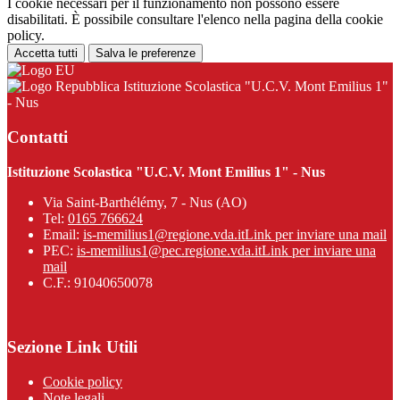
I cookie necessari per il funzionamento non possono essere
disabilitati. È possibile consultare l'elenco nella pagina della cookie
policy.
Accetta tutti
Salva le preferenze
Istituzione Scolastica "U.C.V. Mont Emilius 1"
- Nus
Contatti
Istituzione Scolastica "U.C.V. Mont Emilius 1" - Nus
Via Saint-Barthélémy, 7 - Nus (AO)
Tel:
0165 766624
Email:
is-memilius1@regione.vda.it
Link per inviare una mail
PEC:
is-memilius1@pec.regione.vda.it
Link per inviare una
mail
C.F.: 91040650078
Sezione Link Utili
Cookie policy
Note legali