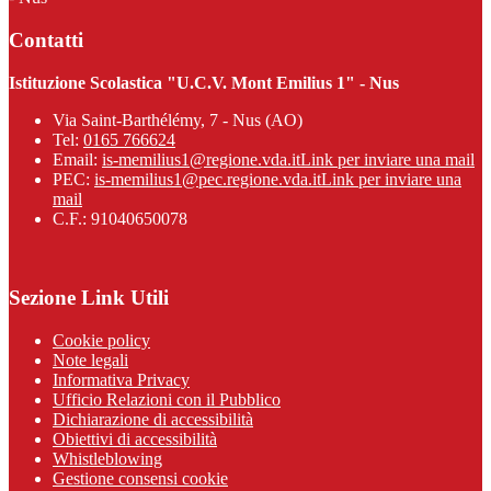
Contatti
Istituzione Scolastica "U.C.V. Mont Emilius 1" - Nus
Via Saint-Barthélémy, 7 - Nus (AO)
Tel:
0165 766624
Email:
is-memilius1@regione.vda.it
Link per inviare una mail
PEC:
is-memilius1@pec.regione.vda.it
Link per inviare una
mail
C.F.: 91040650078
Sezione Link Utili
Cookie policy
Note legali
Informativa Privacy
Ufficio Relazioni con il Pubblico
Dichiarazione di accessibilità
Obiettivi di accessibilità
Whistleblowing
Gestione consensi cookie