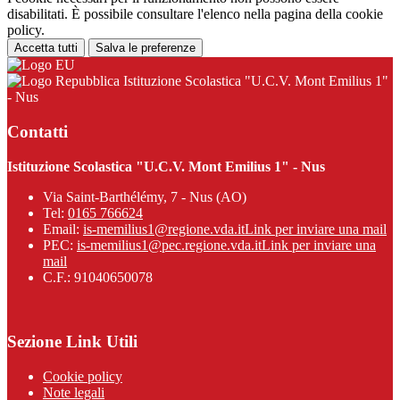
disabilitati. È possibile consultare l'elenco nella pagina della cookie
policy.
Accetta tutti
Salva le preferenze
Istituzione Scolastica "U.C.V. Mont Emilius 1"
- Nus
Contatti
Istituzione Scolastica "U.C.V. Mont Emilius 1" - Nus
Via Saint-Barthélémy, 7 - Nus (AO)
Tel:
0165 766624
Email:
is-memilius1@regione.vda.it
Link per inviare una mail
PEC:
is-memilius1@pec.regione.vda.it
Link per inviare una
mail
C.F.: 91040650078
Sezione Link Utili
Cookie policy
Note legali