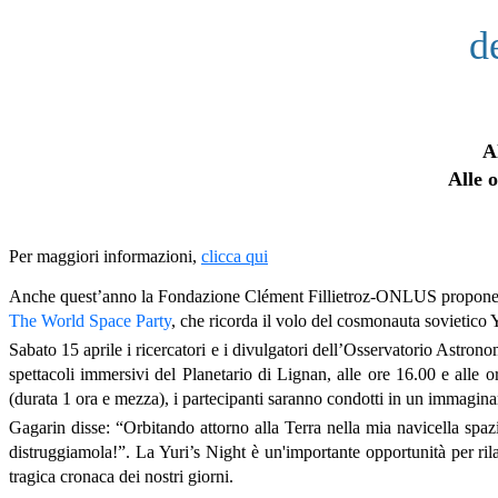
d
A
Alle 
Per maggiori informazioni,
clicca qui
Anche quest’anno la Fondazione Clément Fillietroz-ONLUS propone il tr
The World Space Party
, che ricorda il volo del cosmonauta sovietico Y
Sabato 15 aprile i ricercatori e i divulgatori dell’Osservatorio Astron
spettacoli immersivi del Planetario di Lignan, alle ore 16.00 e alle o
(durata 1 ora e mezza), i partecipanti saranno condotti in un immagin
Gagarin disse: “Orbitando attorno alla Terra nella mia navicella spaz
distruggiamola!”. La Yuri’s Night è un'importante opportunità per ril
tragica cronaca dei nostri giorni.