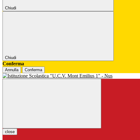
Chiudi
Chiudi
Conferma
Annulla
Conferma
close