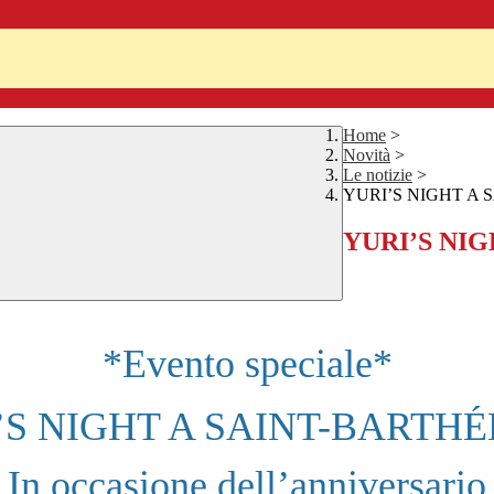
Home
>
Novità
>
Le notizie
>
YURI’S NIGHT A
YURI’S NI
*Evento speciale*
’S NIGHT A SAINT-BARTH
In occasione dell’anniversario