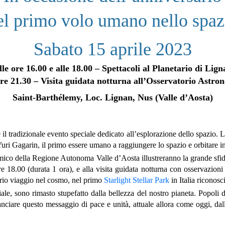
el primo volo umano nello spaz
Sabato 15 aprile 2023
lle ore 16.00 e alle 18.00 – Spettacoli al Planetario di Lign
ore 21.30 – Visita guidata notturna all’Osservatorio Astro
Saint-Barthélemy, Loc. Lignan, Nus (Valle d’Aosta)
adizionale evento speciale dedicato all’esplorazione dello spazio. L’i
uri Gagarin, il primo essere umano a raggiungere lo spazio e orbitare int
omico della Regione Autonoma Valle d’Aosta illustreranno la grande sfida
re 18.00 (durata 1 ora), e alla visita guidata notturna con osservazion
ario viaggio nel cosmo, nel primo
Starlight Stellar Park
in Italia ricono
iale, sono rimasto stupefatto dalla bellezza del nostro pianeta. Popoli
anciare questo messaggio di pace e unità, attuale allora come oggi, dall