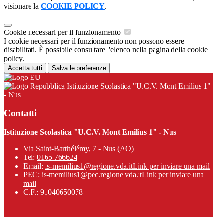
visionare la
COOKIE POLICY
.
Cookie necessari per il funzionamento
I cookie necessari per il funzionamento non possono essere
disabilitati. È possibile consultare l'elenco nella pagina della cookie
policy.
Accetta tutti
Salva le preferenze
Istituzione Scolastica "U.C.V. Mont Emilius 1"
- Nus
Contatti
Istituzione Scolastica "U.C.V. Mont Emilius 1" - Nus
Via Saint-Barthélémy, 7 - Nus (AO)
Tel:
0165 766624
Email:
is-memilius1@regione.vda.it
Link per inviare una mail
PEC:
is-memilius1@pec.regione.vda.it
Link per inviare una
mail
C.F.: 91040650078