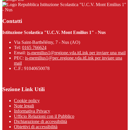
Istituzione Scolastica "U.C.V. Mont Emilius 1"
- Nus
Contatti
Istituzione Scolastica "U.C.V. Mont Emilius 1" - Nus
Via Saint-Barthélémy, 7 - Nus (AO)
Tel:
0165 766624
Email:
is-memilius1@regione.vda.it
Link per inviare una mail
PEC:
is-memilius1@pec.regione.vda.it
Link per inviare una
mail
C.F.: 91040650078
Sezione Link Utili
Cookie policy
Note legali
Informativa Privacy
Ufficio Relazioni con il Pubblico
Dichiarazione di accessibilità
Obiettivi di accessibilità