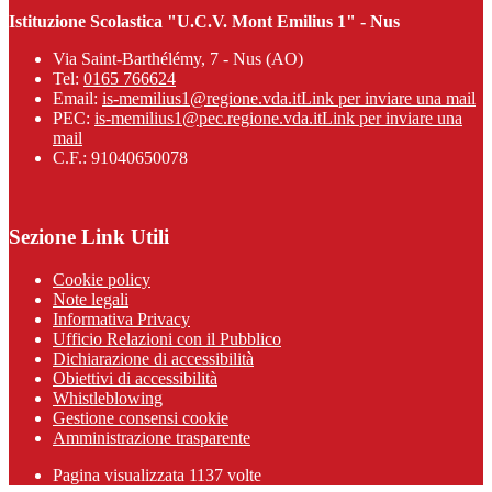
Istituzione Scolastica "U.C.V. Mont Emilius 1" - Nus
Via Saint-Barthélémy, 7 - Nus (AO)
Tel:
0165 766624
Email:
is-memilius1@regione.vda.it
Link per inviare una mail
PEC:
is-memilius1@pec.regione.vda.it
Link per inviare una
mail
C.F.: 91040650078
Sezione Link Utili
Cookie policy
Note legali
Informativa Privacy
Ufficio Relazioni con il Pubblico
Dichiarazione di accessibilità
Obiettivi di accessibilità
Whistleblowing
Gestione consensi cookie
Amministrazione trasparente
Pagina visualizzata
1137
volte