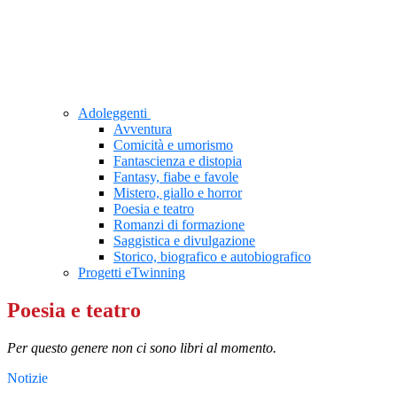
Adoleggenti
Avventura
Comicità e umorismo
Fantascienza e distopia
Fantasy, fiabe e favole
Mistero, giallo e horror
Poesia e teatro
Romanzi di formazione
Saggistica e divulgazione
Storico, biografico e autobiografico
Progetti eTwinning
Poesia e teatro
Per questo genere non ci sono libri al momento.
Notizie