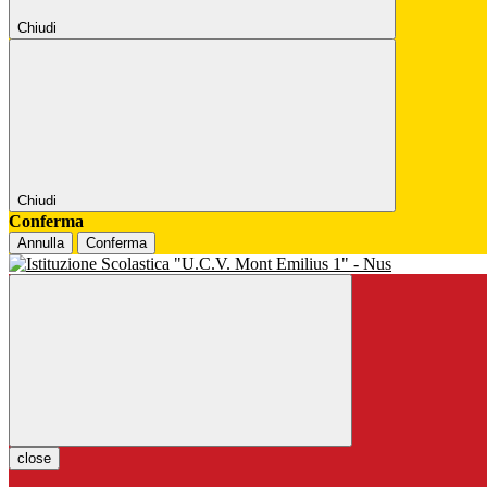
Chiudi
Chiudi
Conferma
Annulla
Conferma
close