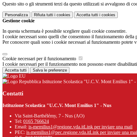
Questo sito o gli strumenti terzi da questo utilizzati si avvalgono di coo
Personalizza
Rifiuta tutti
i cookies
Accetta tutti
i cookies
Gestione cookie
In questa schermata è possibile scegliere quali cookie consentire.
I cookie necessari sono quelli che consentono il funzionamento della pi
Per conoscere quali sono i cookie necessari al funzionamento potete v
Cookie necessari per il funzionamento
I cookie necessari per il funzionamento non possono essere disabilitati.
Accetta tutti
Salva le preferenze
Istituzione Scolastica "U.C.V. Mont Emilius 1" -
Contatti
Istituzione Scolastica "U.C.V. Mont Emilius 1" - Nus
Via Saint-Barthélémy, 7 - Nus (AO)
Tel:
0165 766624
Email:
is-memilius1@regione.vda.it
Link per inviare una mail
PEC:
is-memilius1@pec.regione.vda.it
Link per inviare una mai